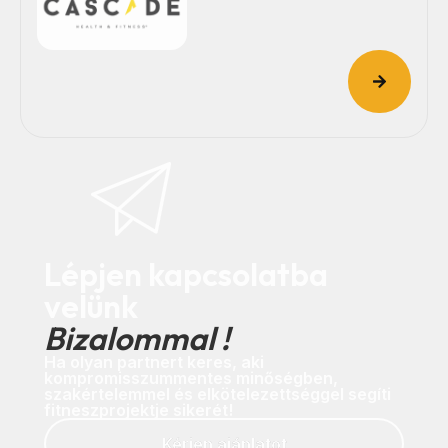
Lépjen kapcsolatba
velünk
Bizalommal !
Ha olyan partnert keres, aki
kompromisszummentes minőségben,
szakértelemmel és elkötelezettséggel segíti
fitneszprojektje sikerét!
Kérjen ajánlatot