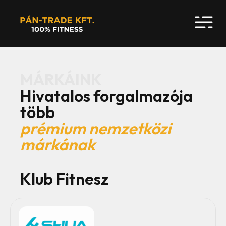
MÁRKÁINK
Hivatalos forgalmazója
több
prémium nemzetközi
márkának
Klub Fitnesz