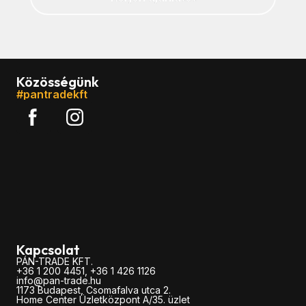
Közösségünk
#pantradekft
Kapcsolat
PÁN-TRADE KFT.
+36 1 200 4451, +36 1 426 1126
info@pan-trade.hu
1173 Budapest, Csomafalva utca 2.
Home Center Üzletközpont A/35. üzlet